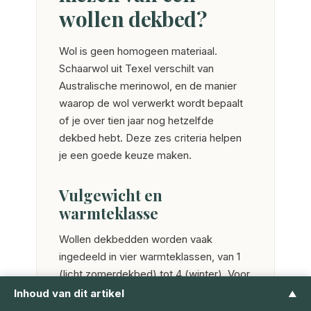
wollen dekbed?
Wol is geen homogeen materiaal.
Schaarwol uit Texel verschilt van
Australische merinowol, en de manier
waarop de wol verwerkt wordt bepaalt
of je over tien jaar nog hetzelfde
dekbed hebt. Deze zes criteria helpen
je een goede keuze maken.
Vulgewicht en
warmteklasse
Wollen dekbedden worden vaak
ingedeeld in vier warmteklassen, van 1
(licht zomerdekbed) tot 4 (winter). Voor
zomer kies je 150 tot 250 g/m², voor
Inhoud van dit artikel
▲
winter 400 tot 600 g/m², en voor 4-