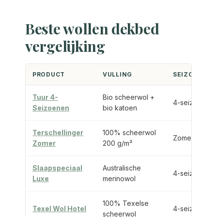
Beste wollen dekbed
vergelijking
PRODUCT
VULLING
SEIZOEN
Tuur 4-
Bio scheerwol +
4-seizoenen
Seizoenen
bio katoen
Terschellinger
100% scheerwol
Zomer/lente
Zomer
200 g/m²
Slaapspeciaal
Australische
4-seizoenen
Luxe
merinowol
100% Texelse
Texel Wol Hotel
4-seizoenen
scheerwol