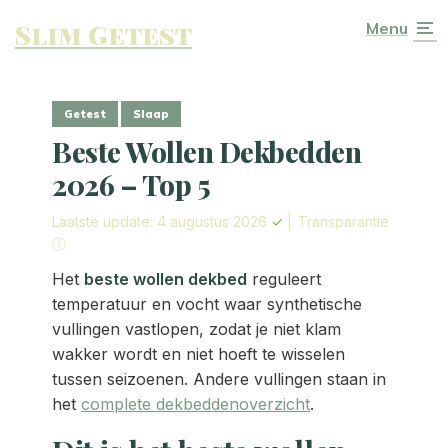
Slim Getest
Menu
Getest
Slaap
Beste Wollen Dekbedden
2026 – Top 5
Laatste update: 4 augustus 2026
✓
|
Transparantie
ⓘ
Het
beste wollen dekbed
reguleert
temperatuur en vocht waar synthetische
vullingen vastlopen, zodat je niet klam
wakker wordt en niet hoeft te wisselen
tussen seizoenen. Andere vullingen staan in
het
complete dekbeddenoverzicht
.