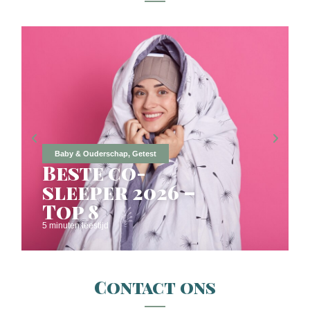
Baby & Ouderschap
,
Getest
Beste co-
sleeper 2026 –
Top 8
5 minuten leestijd
Contact ons