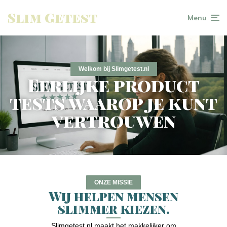
Slim Getest
Menu
Welkom bij Slimgetest.nl
Eerlijke product
tests waarop je kunt
vertrouwen
ONZE MISSIE
Wij helpen mensen
slimmer kiezen.
Slimgetest.nl maakt het makkelijker om