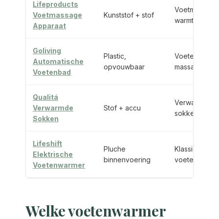
Lifeproducts
Voetmassage
Voetmassage
Kunststof + stof
warmte
Apparaat
Goliving
Plastic,
Voetenbad m
Automatische
opvouwbaar
massage
Voetenbad
Qualitá
Verwarmde
Verwarmde
Stof + accu
sokken
Sokken
Lifeshift
Pluche
Klassieke
Elektrische
binnenvoering
voetenwarme
Voetenwarmer
Welke voetenwarmer