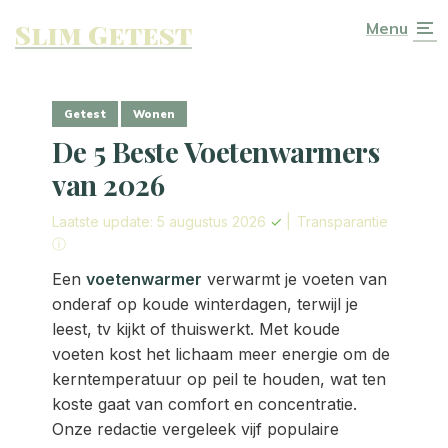
Slim Getest
Menu
Getest
Wonen
De 5 Beste Voetenwarmers
van 2026
Laatste update: 5 augustus 2026
✓
|
Transparantie
ⓘ
Een
voetenwarmer
verwarmt je voeten van
onderaf op koude winterdagen, terwijl je
leest, tv kijkt of thuiswerkt. Met koude
voeten kost het lichaam meer energie om de
kerntemperatuur op peil te houden, wat ten
koste gaat van comfort en concentratie.
Onze redactie vergeleek vijf populaire