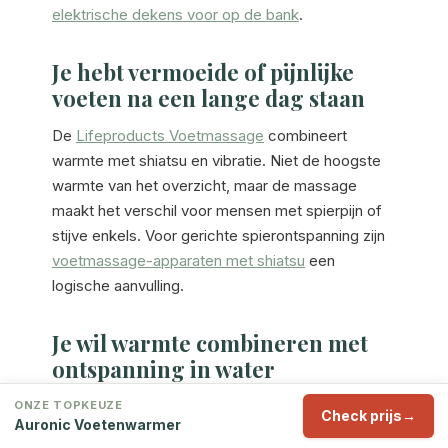
elektrische dekens voor op de bank
.
Je hebt vermoeide of pijnlijke
voeten na een lange dag staan
De
Lifeproducts Voetmassage
combineert
warmte met shiatsu en vibratie. Niet de hoogste
warmte van het overzicht, maar de massage
maakt het verschil voor mensen met spierpijn of
stijve enkels. Voor gerichte spierontspanning zijn
voetmassage-apparaten met shiatsu
een
logische aanvulling.
Je wil warmte combineren met
ontspanning in water
De
Goliving Voetenbad
is een twintigminuten-
ONZE TOPKEUZE
Check prijs
Auronic Voetenwarmer
ritueel: water tot 48 graden, shiatsu-rollers en