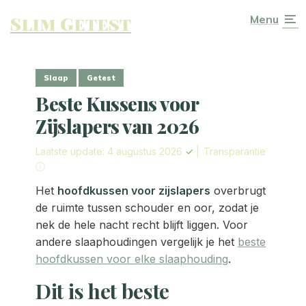
Slim Getest
Menu
Slaap
Getest
Beste Kussens voor
Zijslapers van 2026
Laatste update: 4 augustus 2026
✓
|
Transparantie
ⓘ
Het
hoofdkussen voor zijslapers
overbrugt
de ruimte tussen schouder en oor, zodat je
nek de hele nacht recht blijft liggen. Voor
andere slaaphoudingen vergelijk je het
beste
hoofdkussen voor elke slaaphouding
.
Dit is het beste