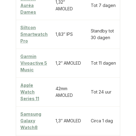
1,32″
Auréa
Tot 7 dagen
Via 
AMOLED
Dames
Siltcon
Standby tot
Smartwatch
1,83″ IPS
Via 
30 dagen
Pro
Garmin
Vivoactive 5
1,2″ AMOLED
Tot 11 dagen
Via 
Music
Apple
42mm
Ja,
Watch
Tot 24 uur
AMOLED
ing
Series 11
Samsung
Ja,
Galaxy
1,3″ AMOLED
Circa 1 dag
ing
Watch8