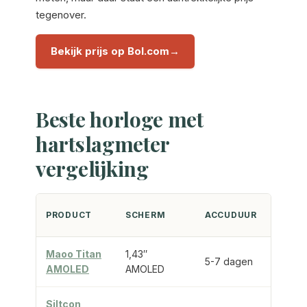
tegenover.
Bekijk prijs op Bol.com
Beste horloge met
hartslagmeter
vergelijking
PRODUCT
SCHERM
ACCUDUUR
EIG
Maoo Titan
1,43″
5-7 dagen
Via 
AMOLED
AMOLED
Siltcon