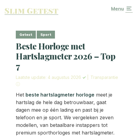
Slim Getest
Menu
Getest
Sport
Beste Horloge met
Hartslagmeter 2026 – Top
7
Laatste update: 4 augustus 2026
✓
|
Transparantie
ⓘ
Het
beste hartslagmeter horloge
meet je
hartslag de hele dag betrouwbaar, gaat
dagen mee op één lading en past bij je
telefoon en je sport. We vergeleken zeven
modellen, van betaalbare instappers tot
premium sporthorloges met hartslagmeter.