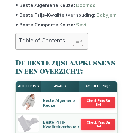
Beste Algemene Keuze:
Doomoo
Beste Prijs-Kwaliteitverhouding:
Babyjem
Beste Compacte Keuze:
Sevi
Table of Contents
De beste zijslaapkussens
in een overzicht:
AFBEELDING
AWARD
ACTUELE PRIJS
Beste Algemene
Check Prijs Bij
Bol
Keuze
Beste Prijs-
Check Prijs Bij
Bol
Kwaliteitverhouding