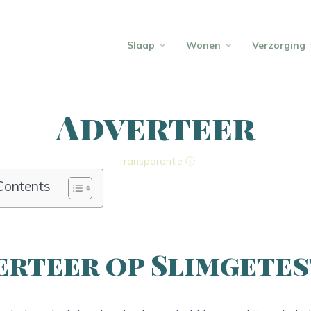
Slaap
Wonen
Verzorging
Adverteer
Transparantie ⓘ
Contents
erteer op Slimgetes