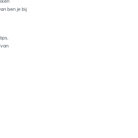
okken
an ben je bij
ips,
 van