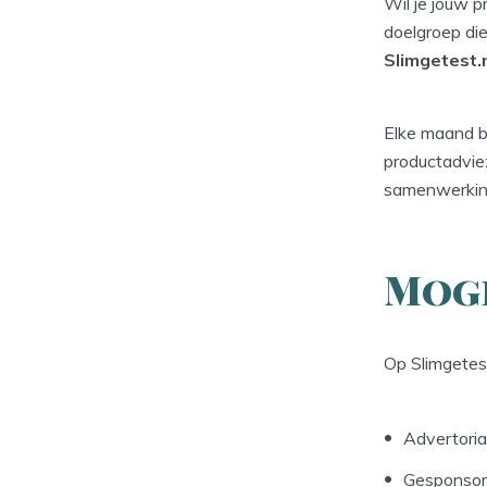
Wil je jouw p
doelgroep die
Slimgetest.
Elke maand b
productadvie
samenwerking
Mog
Op Slimgetes
Advertoria
Gesponsor