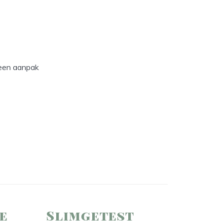
 een aanpak
ie
Slimgetest