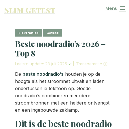
Slim Getest
Menu
Elektronica
Getest
Beste noodradio’s 2026 –
Top 8
Laatste update: 28 juli 2026
✓
|
Transparantie ⓘ
De
beste noodradio’s
houden je op de
hoogte als het stroomnet uitvalt en laden
ondertussen je telefoon op. Goede
noodradio’s combineren meerdere
stroombronnen met een heldere ontvangst
en een ingebouwde zaklamp.
Dit is de beste noodradio