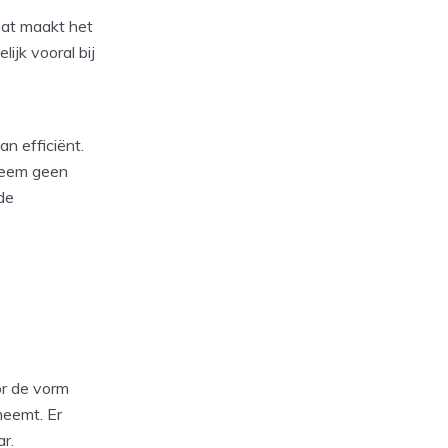
Dat maakt het
jk vooral bij
n efficiënt.
 Neem geen
de
oor de vorm
neemt. Er
r.