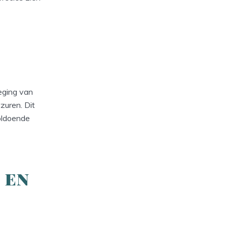
eging van
zuren. Dit
voldoende
 en