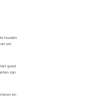
 te houden.
 het om
 niet goed
anten zijn
ochinon en