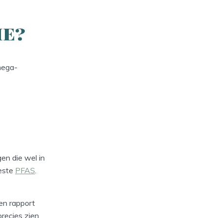
ie?
mega-
gen die wel in
eeste
PFAS
.
een rapport
precies zien