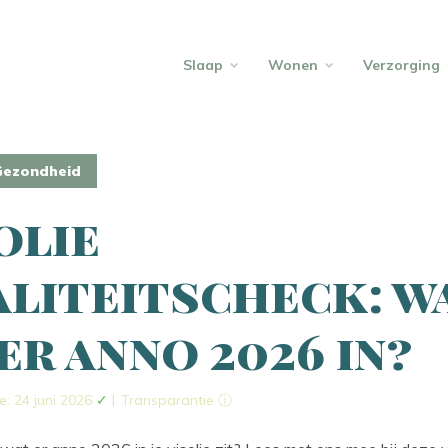
Slaap
Wonen
Verzorging
Gezondheid
olie
liteitscheck: w
 er anno 2026 in?
e: 24 juni 2026
✓
|
Transparantie ⓘ