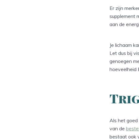
Er zijn merk
supplement m
aan de energ
Je lichaam ka
Let dus bij v
genoegen met 
hoeveelheid 
Tri
Als het goed 
van de
beste 
bestaat ook 