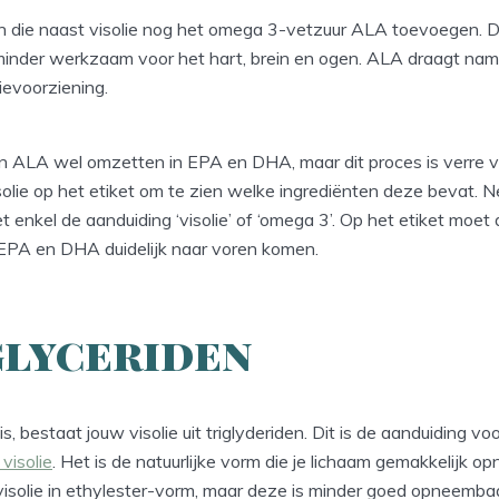
en die naast visolie nog het omega 3-vetzuur ALA toevoegen. 
inder werkzaam voor het hart, brein en ogen. ALA draagt nameli
ievoorziening.
n ALA wel omzetten in EPA en DHA, maar dit proces is verre va
isolie op het etiket om te zien welke ingrediënten deze bevat.
enkel de aanduiding ‘visolie’ of ‘omega 3’. Op het etiket moet 
EPA en DHA duidelijk naar voren komen.
glyceriden
is, bestaat jouw visolie uit triglyderiden. Dit is de aanduiding v
visolie
. Het is de natuurlijke vorm die je lichaam gemakkelijk op
visolie in ethylester-vorm, maar deze is minder goed opneembaa