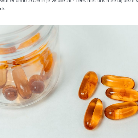
wat er anno 2026 in je visolie zit? Lees met ons mee bij deze v
ck.