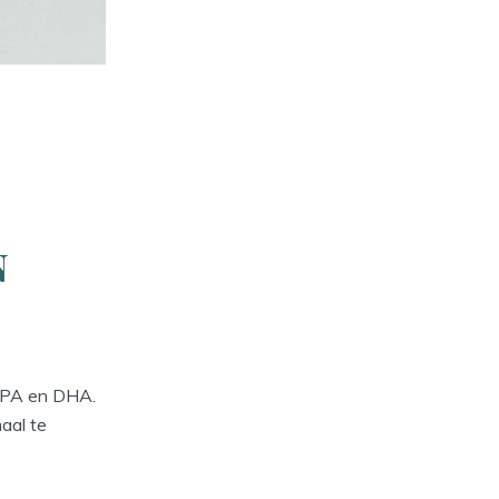
n
 EPA en DHA.
aal te