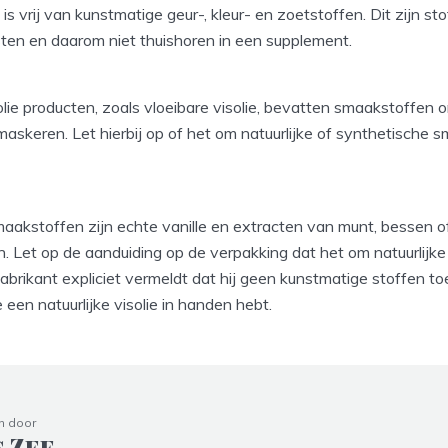
is vrij van kunstmatige geur-, kleur- en zoetstoffen. Dit zijn sto
sten en daarom niet thuishoren in een supplement.
ie producten, zoals vloeibare visolie, bevatten smaakstoffen 
askeren. Let hierbij op of het om natuurlijke of synthetische 
maakstoffen zijn echte vanille en extracten van munt, bessen o
n. Let op de aanduiding op de verpakking dat het om natuurlijk
fabrikant expliciet vermeldt dat hij geen kunstmatige stoffen t
e een natuurlijke visolie in handen hebt.
n door
s Zee