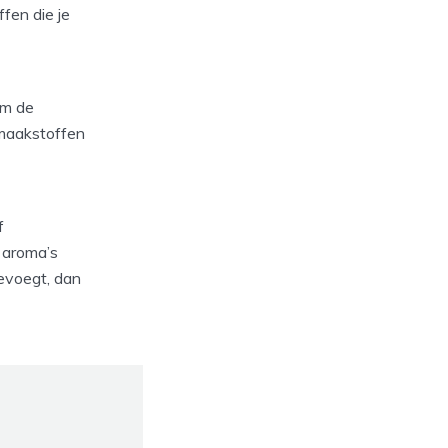
ffen die je
om de
smaakstoffen
f
e aroma’s
oevoegt, dan