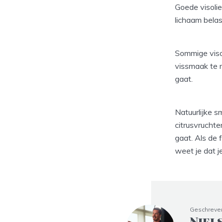
Goede visolie 
lichaam bela
Sommige visol
vissmaak te m
gaat.
Natuurlijke s
citrusvruchte
gaat. Als de 
weet je dat j
Geschreve
Niel