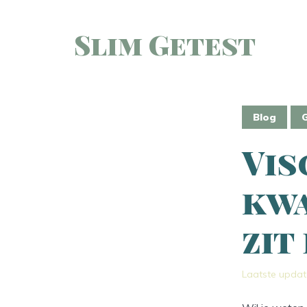
Slim Getest
Blog
Vis
kwa
zit
Laatste updat