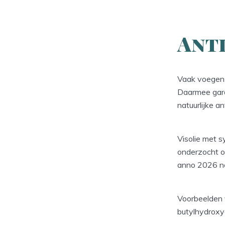
Ant
Vaak voegen 
Daarmee gara
natuurlijke a
Visolie met s
onderzocht of
anno 2026 nog
Voorbeelden v
butylhydroxya