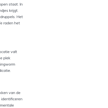
pen staat. In
jes krijgt.
ndruppels. Het
We raden het
catie valt
le plek
 Ringworm
icatie.
likken van de
 identificeren
t mentale