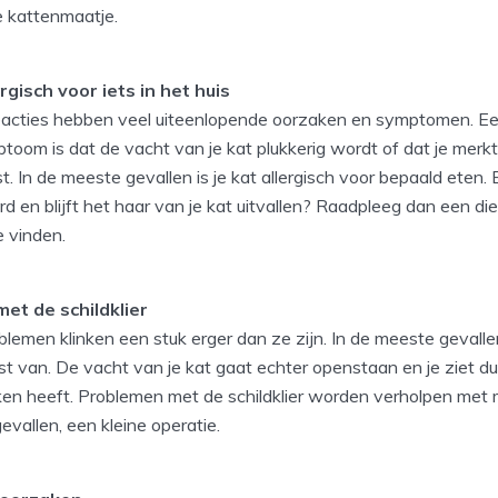
je kattenmaatje.
ergisch voor iets in het huis
reacties hebben veel uiteenlopende oorzaken en symptomen. E
oom is dat de vacht van je kat plukkerig wordt of dat je merkt 
t. In de meeste gevallen is je kat allergisch voor bepaald eten.
d en blijft het haar van je kat uitvallen? Raadpleeg dan een di
e vinden.
et de schildklier
oblemen klinken een stuk erger dan ze zijn. In de meeste gevalle
ast van. De vacht van je kat gaat echter openstaan en je ziet dui
ken heeft. Problemen met de schildklier worden verholpen met 
gevallen, een kleine operatie.