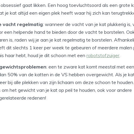
ch obsessief gaat likken. Een hoog toevluchtsoord als een grote 
t je kat altijd een eigen plek heeft waar hij zich kan terugtrekk
e vacht regelmatig
: wanneer de vacht van je kat plukkerig is, v
or een helpende hand te bieden door de vacht te borstelen. Oo
ren is, raden wij je aan je kat regelmatig te borstelen. Afhankel
eft dit slechts 1 keer per week te gebeuren of meerdere malen 
huis haar hebt, houd je dit schoon met een
robotstofzuiger
.
gewichtsproblemen
: een te zware kat komt meestal met e
dan 50% van de katten in de VS hebben overgewicht. Als je kat
meer bij alle plekken van zijn lichaam om deze schoon te houden.
s om het gewicht van je kat op peil te houden, ook voor andere
erelateerde redenen!