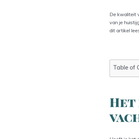
De kwaliteit 
van je huisti
dit artikel lee
Table of 
Het
vac
Heeft je kat 