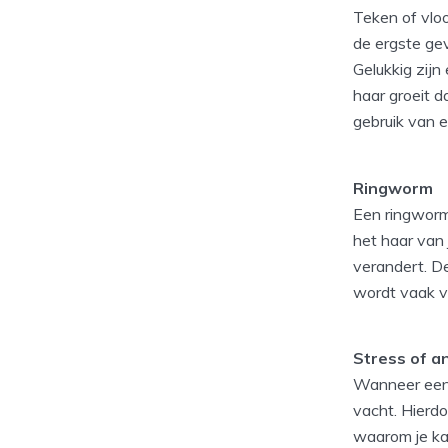
Teken of vlo
de ergste gev
Gelukkig zijn
haar groeit d
gebruik van 
Ringworm
Een ringworm 
het haar van 
verandert. De
wordt vaak v
Stress of a
Wanneer een k
vacht. Hierdo
waarom je kat