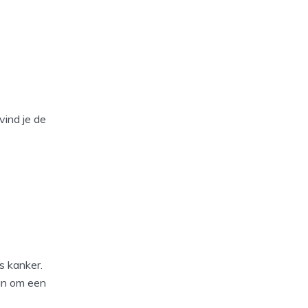
vind je de
s kanker.
aan om een