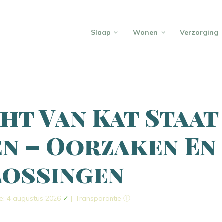
Slaap
Wonen
Verzorging
ht Van Kat Staat
n – Oorzaken En
ossingen
e: 4 augustus 2026
✓
|
Transparantie ⓘ