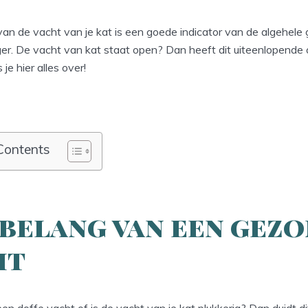
van de vacht van je kat is een goede indicator van de algehel
jger. De vacht van kat staat open? Dan heeft dit uiteenlopende 
s je hier alles over!
Contents
 belang van een gez
ht
een doffe vacht of is de vacht van je kat plukkerig? Dan duidt di