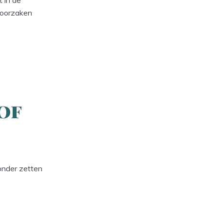
 oorzaken
of
onder zetten