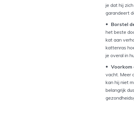
je dat hij zi
garandeert da
Borstel d
het beste do
kat aan verha
kattenras ho
je overal in 
Voorkom 
vacht. Meer 
kan hij niet 
belangrijk du
gezondheidsg