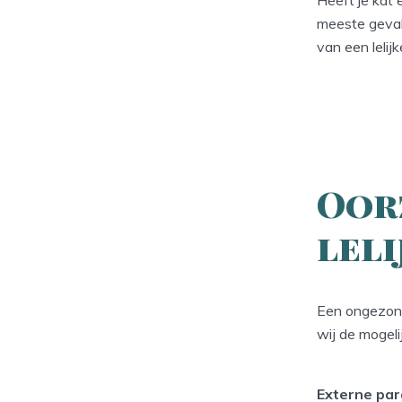
meeste geval
van een lelij
Oor
lel
Een ongezond
wij de mogeli
Externe par