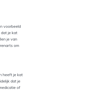
en voorbeeld
dat je kat
 Ben je van
erenarts om
n heeft je kat
delijk dat je
medicatie of