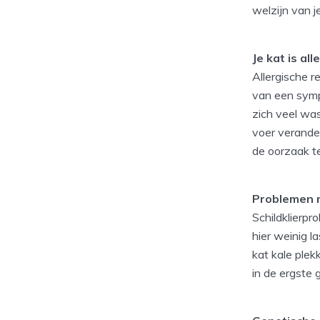
welzijn van 
Je kat is all
Allergische 
van een sympt
zich veel was
voer verander
de oorzaak t
Problemen m
Schildklierpr
hier weinig l
kat kale plek
in de ergste 