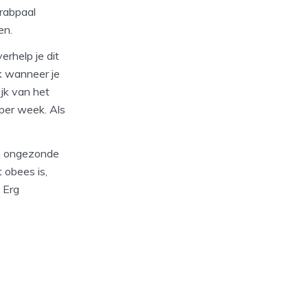
krabpaal
en.
erhelp je dit
k wanneer je
ijk van het
per week. Als
en ongezonde
 obees is,
 Erg