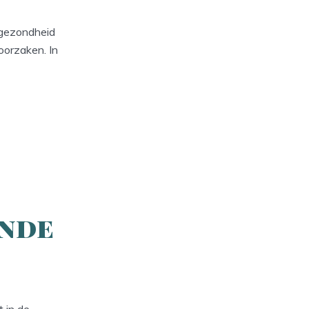
e gezondheid
oorzaken. In
onde
t in de