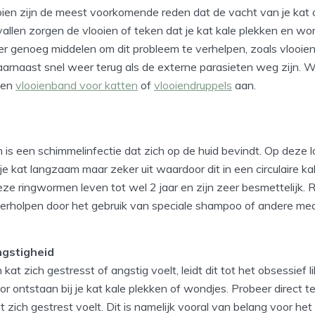
oien zijn de meest voorkomende reden dat de vacht van je kat o
allen zorgen de vlooien of teken dat je kat kale plekken en wond
 er genoeg middelen om dit probleem te verhelpen, zoals vlooie
aarnaast snel weer terug als de externe parasieten weg zijn. 
een
vlooienband voor katten
of
vlooiendruppels
aan.
is een schimmelinfectie dat zich op de huid bevindt. Op deze lo
je kat langzaam maar zeker uit waardoor dit in een circulaire ka
ze ringwormen leven tot wel 2 jaar en zijn zeer besmettelijk.
erholpen door het gebruik van speciale shampoo of andere med
ngstigheid
at zich gestresst of angstig voelt, leidt dit tot het obsessief 
or ontstaan bij je kat kale plekken of wondjes. Probeer direct te
 zich gestrest voelt. Dit is namelijk vooral van belang voor he