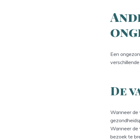
And
ong
Een ongezond
verschillend
De v
Wanneer de va
gezondheidspr
Wanneer de va
bezoek te br