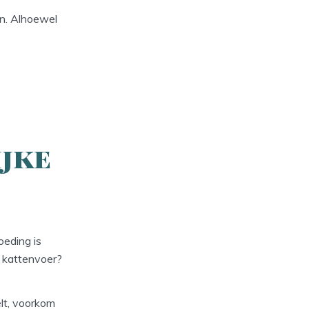
en. Alhoewel
ijke
oeding is
l kattenvoer?
elt, voorkom