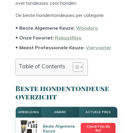
over tondeuses voor honden.
De beste hondentondeuses per categorie:
Beste Algemene Keuze
:
Woodoro
Onze Favoriet:
RobustRise
Meest Professionele Keuze:
Viervoeter
Table of Contents
Beste hondentondeuse
overzicht
AFBEELDING
AWARD
ACTUELE PRIJS
Beste Algemene
Check Prijs Bij
Bol
Keuze