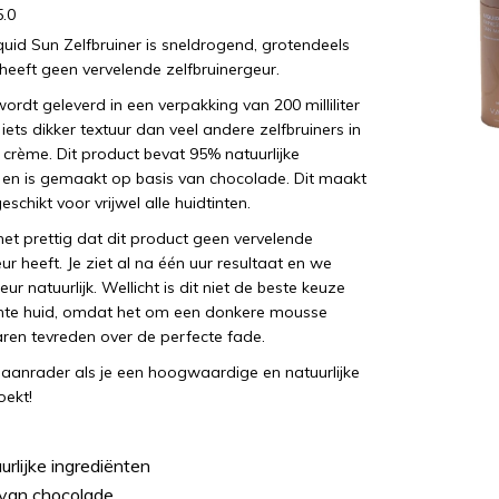
5.0
quid Sun Zelfbruiner is sneldrogend, grotendeels
 heeft geen vervelende zelfbruinergeur.
rdt geleverd in een verpakking van 200 milliliter
iets dikker textuur dan veel andere zelfbruiners in
crème. Dit product bevat 95% natuurlijke
 en is gemaakt op basis van chocolade. Dit maakt
chikt voor vrijwel alle huidtinten.
t prettig dat dit product geen vervelende
ur heeft. Je ziet al na één uur resultaat en we
ur natuurlijk. Wellicht is dit niet de beste keuze
chte huid, omdat het om een donkere mousse
en tevreden over de perfecte fade.
aanrader als je een hoogwaardige en natuurlijke
oekt!
rlijke ingrediënten
 van chocolade