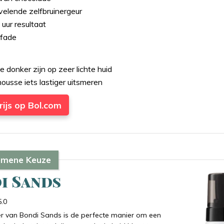
elende zelfbruinergeur
 uur resultaat
 fade
e donker zijn op zeer lichte huid
ousse iets lastiger uitsmeren
rijs op Bol.com
emene Keuze
i Sands
5.0
er van Bondi Sands is de perfecte manier om een