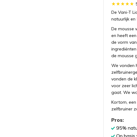
De Vani-T Li
natuurlijk en
De mousse wo
en heeft een 
de vorm van 
ingrediënten
de mousse ges
We vonden he
zelfbruinerge
vonden de kle
voor zeer li
gaat. We war
Kortom, een 
zelfbruiner z
Pros:
95% natuu
Op basis