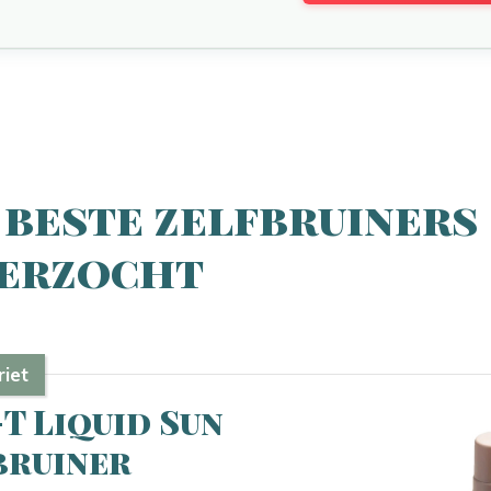
 beste zelfbruiners
erzocht
iet
-T Liquid Sun
bruiner