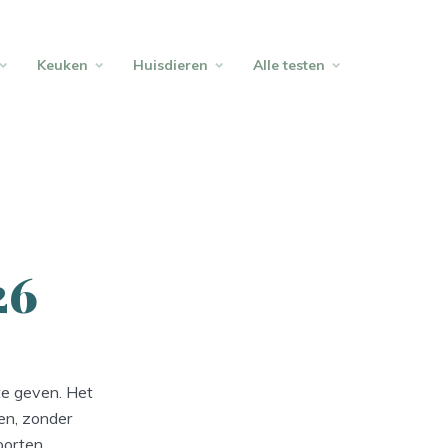
Keuken
Huisdieren
Alle testen
26
 te geven. Het
ien, zonder
soorten