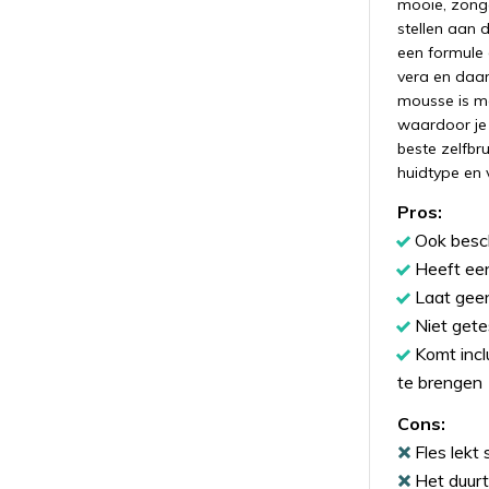
mooie, zonge
stellen aan 
een formule d
vera en daar
mousse is ma
waardoor je g
beste zelfbr
huidtype en 
Pros:
Ook besch
Heeft een
Laat geen
Niet gete
Komt incl
te brengen
Cons:
Fles lekt
Het duurt