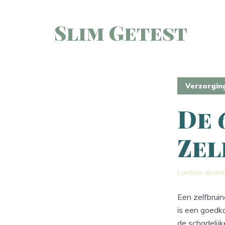
Slim Getest
Verzorgin
De 
Zel
Laatste updat
Een zelfbruin
is een goedko
de schadelijk