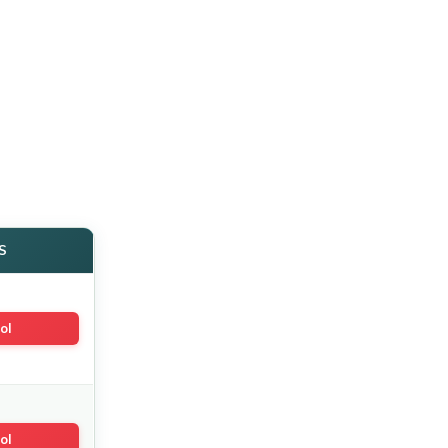
S
ol
ol