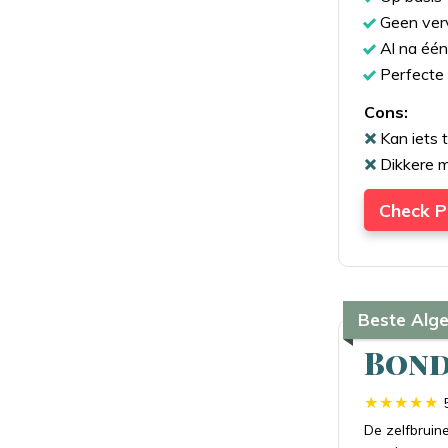
Geen verv
Al na één
Perfecte
Cons:
Kan iets t
Dikkere m
Check P
Beste Alg
Bond
De zelfbruin