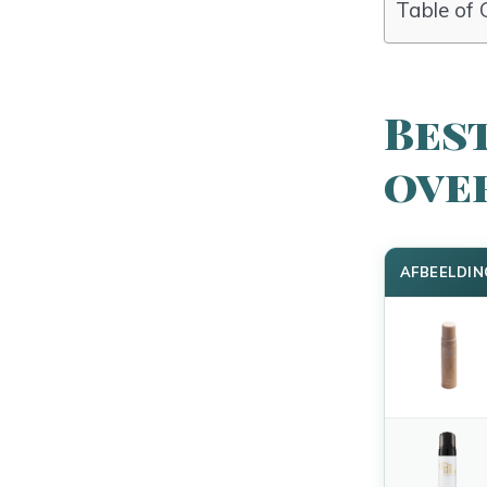
Table of 
Bes
ove
AFBEELDIN