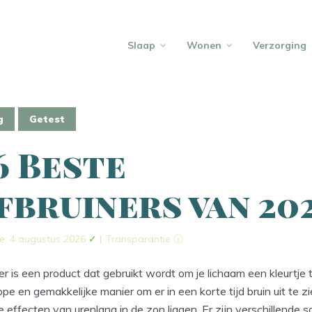
Slaap
Wonen
Verzorging
g
Getest
6 Beste
fbruiners van 20
e: 4 augustus 2026
✓
|
Transparantie ⓘ
er is een product dat gebruikt wordt om je lichaam een kleurtje
pe en gemakkelijke manier om er in een korte tijd bruin uit te z
e effecten van urenlang in de zon liggen. Er zijn verschillende 