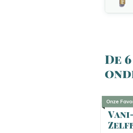
De 6
ond
Onze Favor
Vani
Zelf