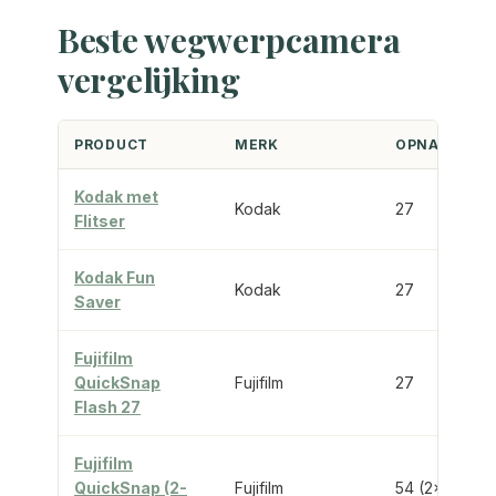
Beste wegwerpcamera
vergelijking
PRODUCT
MERK
OPNAMES
Kodak met
Kodak
27
Flitser
Kodak Fun
Kodak
27
Saver
Fujifilm
QuickSnap
Fujifilm
27
Flash 27
Fujifilm
QuickSnap (2-
Fujifilm
54 (2×27)