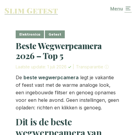
Slim Getest
Menu
Elektronica
Getest
Beste Wegwerpcamera
2026 – Top 5
Laatste update: 1 juli 2026
✓
|
Transparantie ⓘ
De
beste wegwerpcamera
legt je vakantie
of feest vast met de warme analoge look,
een ingebouwde flitser en genoeg opnames
voor een hele avond. Geen instellingen, geen
opladen: richten en klikken is genoeg.
Dit is de beste
wegwerpcamera van