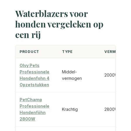
Waterblazers voor
honden vergeleken op
een rij
PRODUCT
TYPE
VERMOGEN
Olvy Pets
Professionele
Middel-
2000W
Hondenfohn 4
vermogen
Opzetstukken
PetChamp
Professionele
Krachtig
2800W
Hondenföhn
2800W