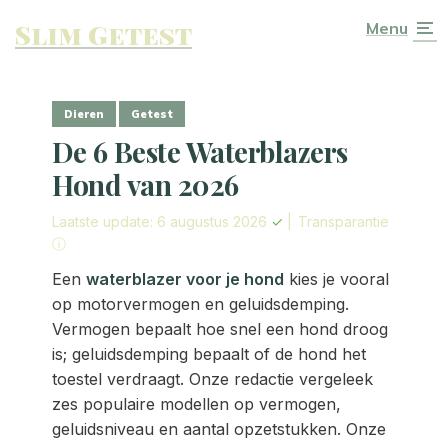
Slim Getest
Menu
Dieren
Getest
De 6 Beste Waterblazers
Hond van 2026
Laatste update: 6 augustus 2026
✓
|
Transparantie
ⓘ
Een
waterblazer voor je hond
kies je vooral
op motorvermogen en geluidsdemping.
Vermogen bepaalt hoe snel een hond droog
is; geluidsdemping bepaalt of de hond het
toestel verdraagt. Onze redactie vergeleek
zes populaire modellen op vermogen,
geluidsniveau en aantal opzetstukken. Onze