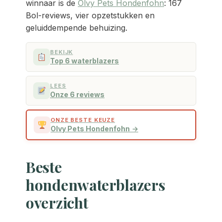
winnaar is de
Olvy Pets Hondenfohn
: 167
Bol-reviews, vier opzetstukken en
geluiddempende behuizing.
BEKIJK
Top 6 waterblazers
LEES
Onze 6 reviews
ONZE BESTE KEUZE
Olvy Pets Hondenfohn
Beste
hondenwaterblazers
overzicht