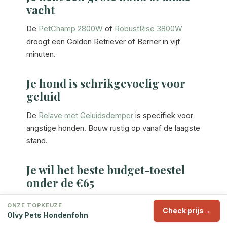
vacht
De
PetChamp 2800W
of
RobustRise 3800W
droogt een Golden Retriever of Berner in vijf
minuten.
Je hond is schrikgevoelig voor
geluid
De
Relave met Geluidsdemper
is specifiek voor
angstige honden. Bouw rustig op vanaf de laagste
stand.
Je wil het beste budget-toestel
onder de €65
De
Nexlis 2800W
sluit het overzicht af met goede
ONZE TOPKEUZE
Check prijs
prijs-kwaliteit-verhouding.
Olvy Pets Hondenfohn