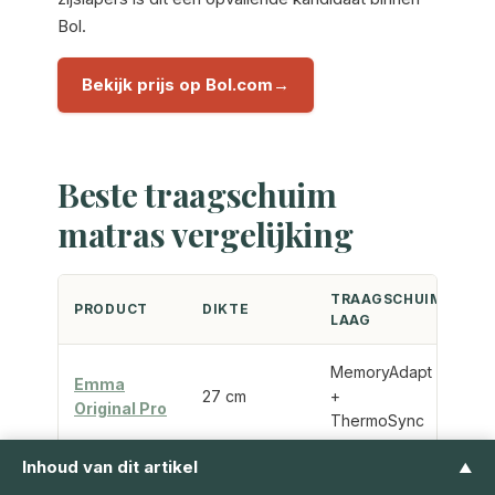
Bol.
Bekijk prijs op Bol.com
Beste traagschuim
matras vergelijking
TRAAGSCHUIM-
PRODUCT
DIKTE
PRO
LAAG
MemoryAdapt
Emma
27 cm
+
100 
Original Pro
ThermoSync
Inhoud van dit artikel
▲
Emma
25 cm
MemoryAdapt
100 