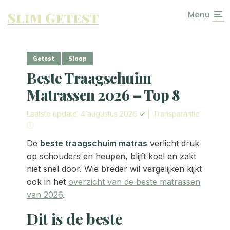
Slim Getest
Menu
Getest
Slaap
Beste Traagschuim
Matrassen 2026 – Top 8
Laatste update: 4 augustus 2026
✓
|
Transparantie
ⓘ
De
beste traagschuim matras
verlicht druk
op schouders en heupen, blijft koel en zakt
niet snel door. Wie breder wil vergelijken kijkt
ook in het
overzicht van de beste matrassen
van 2026
.
Dit is de beste