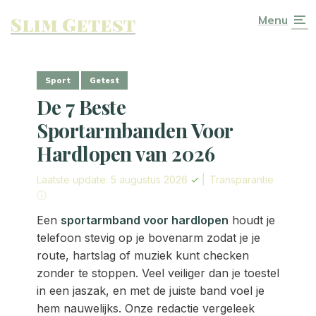
Slim Getest
Menu
Sport
Getest
De 7 Beste
Sportarmbanden Voor
Hardlopen van 2026
Laatste update: 5 augustus 2026
✓
|
Transparantie
ⓘ
Een
sportarmband voor hardlopen
houdt je
telefoon stevig op je bovenarm zodat je je
route, hartslag of muziek kunt checken
zonder te stoppen. Veel veiliger dan je toestel
in een jaszak, en met de juiste band voel je
hem nauwelijks. Onze redactie vergeleek