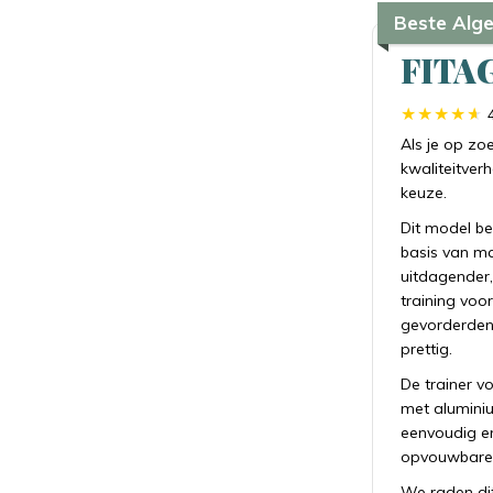
Beste Alg
FITA
Als je op zo
kwaliteitver
keuze.
Dit model be
basis van ma
uitdagender,
training voo
gevorderden
prettig.
De trainer v
met alumini
eenvoudig en
opvouwbare o
We raden di