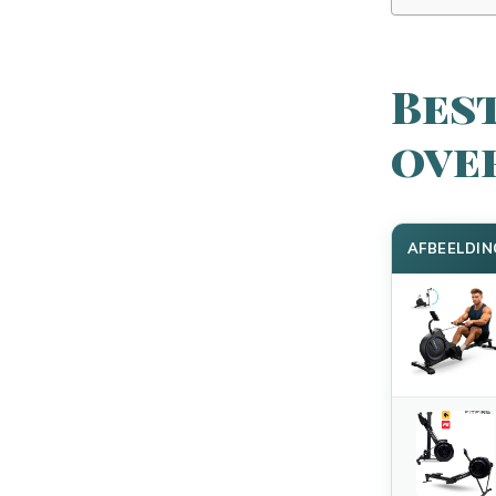
Best
ove
AFBEELDIN