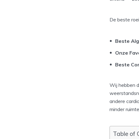
De beste roei
Beste Al
Onze Fav
Beste Co
Wij hebben de
weerstandsni
andere cardio
minder ruimte
Table of 