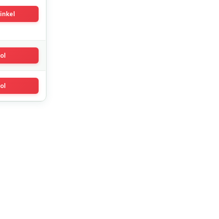
inkel
ol
ol