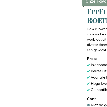
Onze Favor
FitF
Roei
De AirRower 
compact en r
work-out uit
diverse fitne
een gewicht t
Pros:
Inklapbaa
Keuze uit
Voor alle
Hoge kwal
Compatib
Cons:
Niet de 