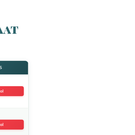
aat
S
ol
ol