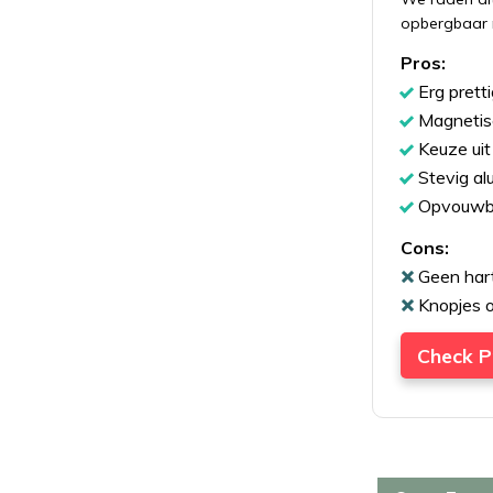
opbergbaar 
Pros:
Erg pretti
Magnetis
Keuze ui
Stevig al
Opvouwba
Cons:
Geen hart
Knopjes o
Check P