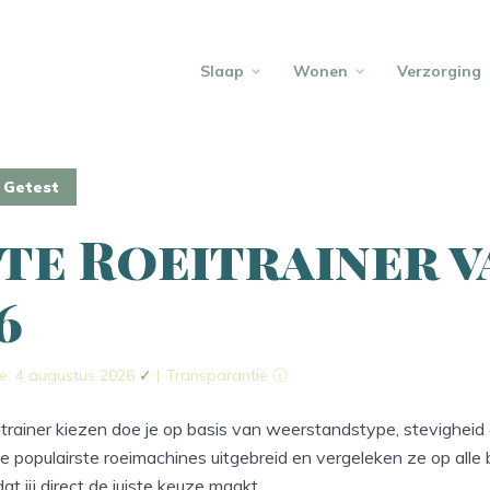
Slaap
Wonen
Verzorging
Getest
te Roeitrainer v
6
e: 4 augustus 2026
✓
|
Transparantie ⓘ
trainer kiezen doe je op basis van weerstandstype, stevigheid
e populairste roeimachines uitgebreid en vergeleken ze op alle 
at jij direct de juiste keuze maakt.