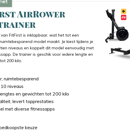
iet
irst AirRower
trainer
van FitFirst is inklapbaar, wat het tot een
uimtebesparend model maakt. Je kiest tijdens je
 tien niveaus en koppelt dit model eenvoudig met
ssapp. De trainer is geschik voor iedere lengte en
ot 200 kilo.
r, ruimtebesparend
 10 niveaus
 lengtes en gewichten tot 200 kilo
iteit, levert topprestaties
el met diverse fitnessapps
goedkoopste keuze