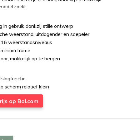
model zoekt.
g in gebruik dankzij stille ontwerp
che weerstand, uitdagender en soepeler
t 16 weerstandsniveaus
uminium frame
ar, makkelijk op te bergen
slagfunctie
p scherm relatief klein
rijs op Bol.com