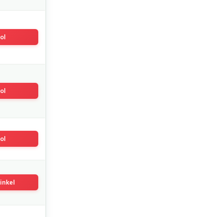
ol
ol
ol
inkel