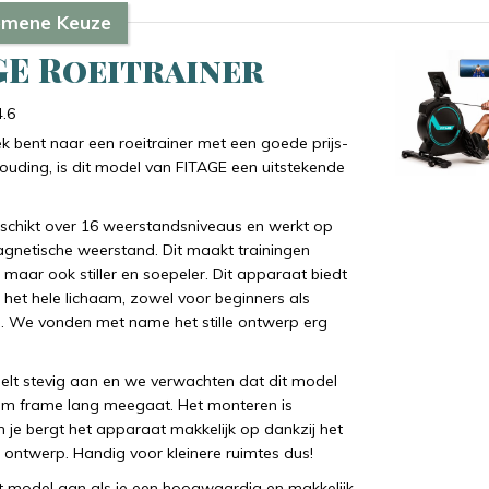
emene Keuze
GE Roeitrainer
4.6
ek bent naar een roeitrainer met een goede prijs-
houding, is dit model van FITAGE een uitstekende
schikt over 16 weerstandsniveaus en werkt op
gnetische weerstand. Dit maakt trainingen
 maar ook stiller en soepeler. Dit apparaat biedt
r het hele lichaam, zowel voor beginners als
. We vonden met name het stille ontwerp erg
oelt stevig aan en we verwachten dat dit model
um frame lang meegaat. Het monteren is
 je bergt het apparaat makkelijk op dankzij het
ntwerp. Handig voor kleinere ruimtes dus!
t model aan als je een hoogwaardig en makkelijk