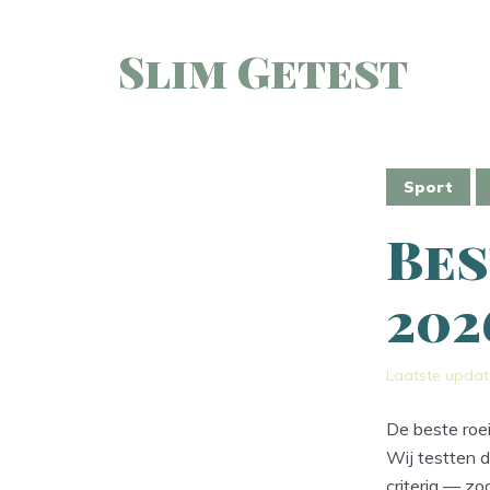
Slim Getest
Sport
Bes
202
Laatste updat
De beste roei
Wij testten d
criteria — zod