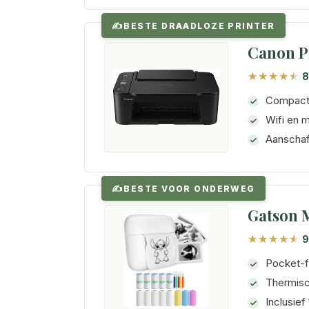
BESTE DRAADLOZE PRINTER
Canon PI
8
Compact 
Wifi en m
Aanschaf
BESTE VOOR ONDERWEG
Gatson M
9
Pocket-f
Thermisch
Inclusief