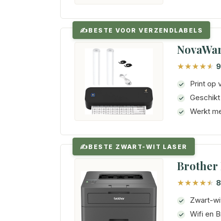
BESTE VOOR VERZENDLABELS
NovaWar
9
Print op 
Geschikt
Werkt me
BESTE ZWART-WIT LASER
Brother
8
Zwart-wit
Wifi en B