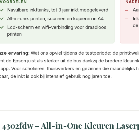
VOORDELEN
NADE
Navulbare inkttanks, tot 3 jaar inkt meegeleverd
Aan
All-in-one: printen, scannen en kopiëren in A4
In
de
Lcd-scherm en wifi-verbinding voor draadloos
printen
ze ervaring:
Wat ons opviel tijdens de testperiode: de printkwal
mt de Epson juist als sterker uit de bus dankzij de bredere kleuri
-app. Voor scholieren, thuiswerkers en gezinnen die maandelijks 
ar; de inkt is ook bij intensief gebruik nog jaren toe.
 4302fdw – All-in-One Kleuren Laserp