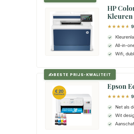
HP Color
Kleuren
9
Kleurenla
All-in-on
Wifi, du
BESTE PRIJS-KWALITEIT
Epson Ec
9
Net als 
Wit desi
Aanschaf