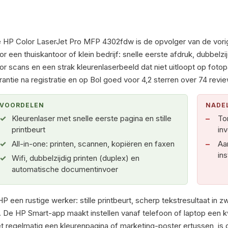
 HP Color LaserJet Pro MFP 4302fdw is de opvolger van de vorige
or een thuiskantoor of klein bedrijf: snelle eerste afdruk, dubbel
or scans en een strak kleurenlaserbeeld dat niet uitloopt op fotop
rantie na registratie en op Bol goed voor 4,2 sterren over 74 revi
VOORDELEN
NADE
Kleurenlaser met snelle eerste pagina en stille
To
printbeurt
in
All-in-one: printen, scannen, kopiëren en faxen
Aa
in
Wifi, dubbelzijdig printen (duplex) en
automatische documentinvoer
 een rustige werker: stille printbeurt, scherp tekstresultaat in 
. De HP Smart-app maakt instellen vanaf telefoon of laptop een k
regelmatig een kleurenpagina of marketing-poster ertussen, is di