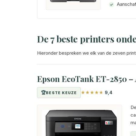
Aanschafp
De 7 beste printers ond
Hieronder bespreken we elk van de zeven printer
Epson EcoTank ET-2850 – Al
9,4
BESTE KEUZE
De
ca
ma