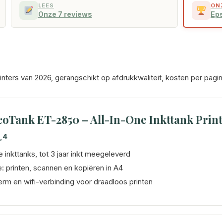
LEES
ON
Onze 7 reviews
Ep
rinters van 2026, gerangschikt op afdrukkwaliteit, kosten per pa
oTank ET-2850 – All-In-One Inkttank Prin
,4
 inkttanks, tot 3 jaar inkt meegeleverd
e: printen, scannen en kopiëren in A4
rm en wifi-verbinding voor draadloos printen