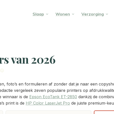
Slaap
Wonen
Verzorging
rs van 2026
e ⓘ
en, foto’s en formulieren af zonder dat je naar een copys
ze redactie vergeleek zeven populaire printers op afdrukkwali
e winnaar is de
Epson EcoTank ET-2850
dankzij de combinat
’s print is de
HP Color LaserJet Pro
de juiste premium-keu