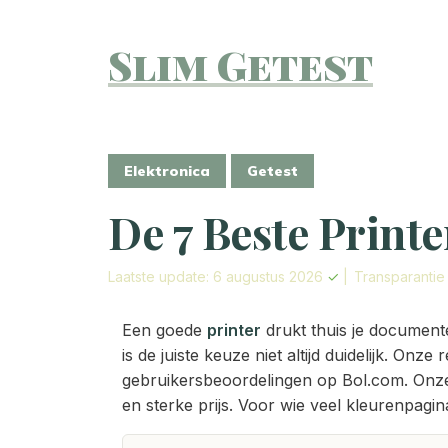
Slim Getest
Elektronica
Getest
De 7 Beste Printe
Laatste update: 6 augustus 2026
✓
|
Transparanti
Een goede
printer
drukt thuis je document
is de juiste keuze niet altijd duidelijk. On
gebruikersbeoordelingen op Bol.com. Onz
en sterke prijs. Voor wie veel kleurenpagina