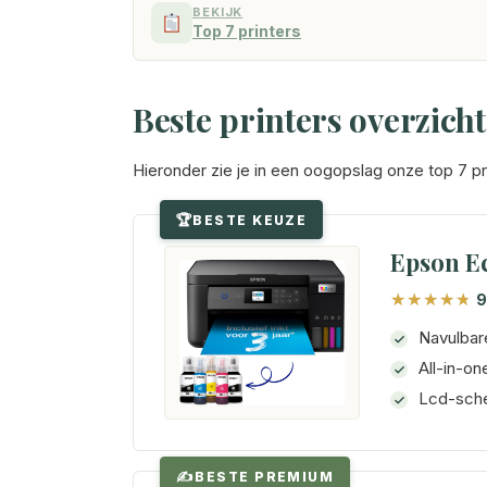
BEKIJK
Top 7 printers
Beste printers overzicht
Hieronder zie je in een oogopslag onze top 7 p
BESTE KEUZE
Epson Ec
9
Navulbare
All-in-on
Lcd-sche
BESTE PREMIUM