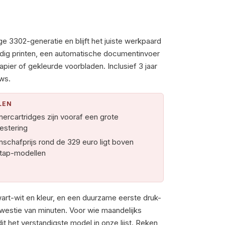
 3302-generatie en blijft het juiste werkpaard
zijdig printen, een automatische documentinvoer
apier of gekleurde voorbladen. Inclusief 3 jaar
ews.
LEN
nercartridges zijn vooraf een grote
vestering
nschafprijs rond de 329 euro ligt boven
stap-modellen
zwart-wit en kleur, en een duurzame eerste druk-
westie van minuten. Voor wie maandelijks
t het verstandigste model in onze lijst. Reken