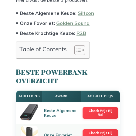
Beste Algemene Keuze:
Siltcon
Onze Favoriet:
Golden Sound
Beste Krachtige Keuze:
R2B
Table of Contents
Beste powerbank
overzicht
AFBEELDING
AWARD
ACTUELE PRIJS
Beste Algemene
Check Prijs Bij
Bol
Keuze
Check Prijs Bij
Onze Favoriet