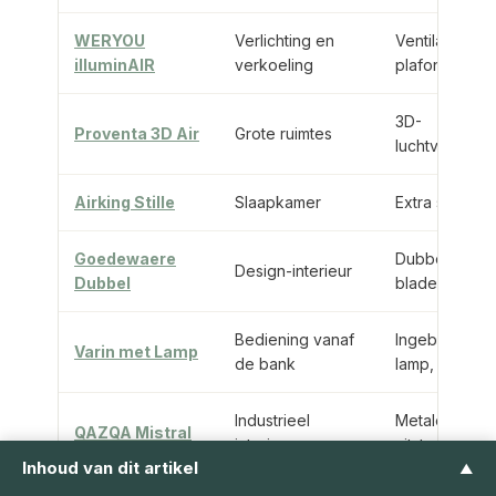
WERYOU
Verlichting en
Ventilator met
illuminAIR
verkoeling
plafonniere
3D-
Proventa 3D Air
Grote ruimtes
luchtverdelin
Airking Stille
Slaapkamer
Extra stil
Goedewaere
Dubbele
Design-interieur
Dubbel
bladenset
Bediening vanaf
Ingebouwde
Varin met Lamp
de bank
lamp, 50 cm
Industrieel
Metalen
QAZQA Mistral
interieur
uitstraling
Inhoud van dit artikel
▲