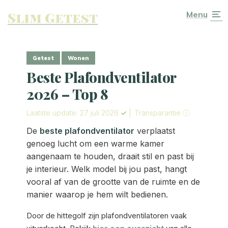
Slim Getest
Menu
Getest
Wonen
Beste Plafondventilator
2026 – Top 8
Laatste update: 27 juli 2026
✓
|
Transparantie ⓘ
De
beste plafondventilator
verplaatst
genoeg lucht om een warme kamer
aangenaam te houden, draait stil en past bij
je interieur. Welk model bij jou past, hangt
vooral af van de grootte van de ruimte en de
manier waarop je hem wilt bedienen.
Door de hittegolf zijn plafondventilatoren vaak