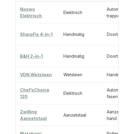
Noswo
Automatisch, 
Elektrisch
Elektrisch
trappen
SharpFix 4-in-1
Handmatig
Doortrek, 4-in
B&H 2-in-1
Handmatig
Doortrekken
VDN Wetsteen
Wetsteen
Handmatig sli
Chef’sChoice
Automatisch, 
Elektrisch
120
fasen
Zwilling
Aanzetten me
Aanzetstaal
Aanzetstaal
hand
Matakumi
Rollen op vas