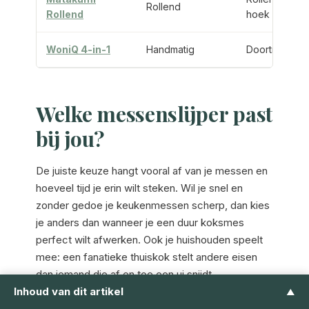
Rollend
Rollend
hoek
WoniQ 4-in-1
Handmatig
Doortrekken
Welke messenslijper past
bij jou?
De juiste keuze hangt vooral af van je messen en
hoeveel tijd je erin wilt steken. Wil je snel en
zonder gedoe je keukenmessen scherp, dan kies
je anders dan wanneer je een duur koksmes
perfect wilt afwerken. Ook je huishouden speelt
mee: een fanatieke thuiskok stelt andere eisen
dan iemand die af en toe een ui snijdt.
Inhoud van dit artikel
▲