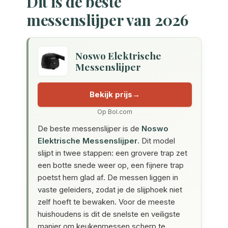
Dit is de beste
messenslijper van 2026
Noswo Elektrische
Messenslijper
Bekijk prijs
Op Bol.com
De beste messenslijper is de
Noswo
Elektrische Messenslijper
. Dit model
slijpt in twee stappen: een grovere trap zet
een botte snede weer op, een fijnere trap
poetst hem glad af. De messen liggen in
vaste geleiders, zodat je de slijphoek niet
zelf hoeft te bewaken. Voor de meeste
huishoudens is dit de snelste en veiligste
manier om keukenmessen scherp te