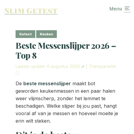
Slim Getest
Menu
Getest
Keuken
Beste Messenslijper 2026 –
Top 8
Laatste update: 6 augustus 2026
✓
|
Transparantie
ⓘ
De
beste messenslijper
maakt bot
geworden keukenmessen in een paar halen
weer vlijmscherp, zonder het lemmet te
beschadigen. Welke slijper bij jou past, hangt
vooral af van je messen en hoeveel moeite je
erin wilt steken.