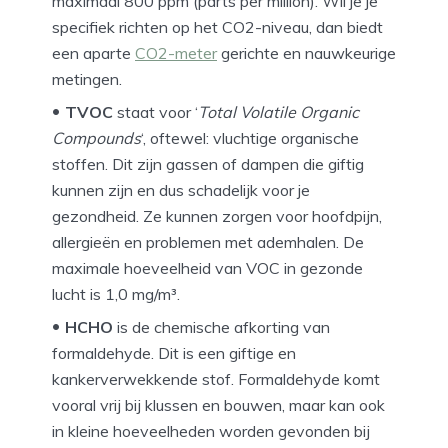
maximaal 800 ppm (parts per million). Wil je je
specifiek richten op het CO2-niveau, dan biedt
een aparte
CO2-meter
gerichte en nauwkeurige
metingen.
TVOC
staat voor ‘
Total Volatile Organic
Compounds
‘, oftewel: vluchtige organische
stoffen. Dit zijn gassen of dampen die giftig
kunnen zijn en dus schadelijk voor je
gezondheid. Ze kunnen zorgen voor hoofdpijn,
allergieën en problemen met ademhalen. De
maximale hoeveelheid van VOC in gezonde
lucht is 1,0 mg/m³.
HCHO
is de chemische afkorting van
formaldehyde. Dit is een giftige en
kankerverwekkende stof. Formaldehyde komt
vooral vrij bij klussen en bouwen, maar kan ook
in kleine hoeveelheden worden gevonden bij