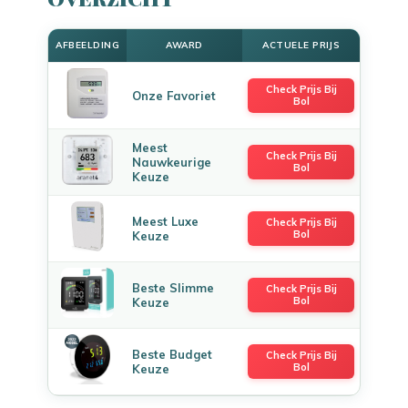
AFBEELDING
AWARD
ACTUELE PRIJS
Check Prijs Bij
Onze Favoriet
Bol
Meest
Check Prijs Bij
Nauwkeurige
Bol
Keuze
Meest Luxe
Check Prijs Bij
Bol
Keuze
Beste Slimme
Check Prijs Bij
Bol
Keuze
Beste Budget
Check Prijs Bij
Bol
Keuze