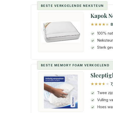
BESTE VERKOELENDE NEKSTEUN
Kapok N
8
100% natu
Neksteun
Sterk gev
BESTE MEMORY FOAM VERKOELEND
Sleeptig
7
Twee zij
Vulling 
Hoes was