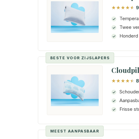
9
Temperat
Twee ver
Honderd 
BESTE VOOR ZIJSLAPERS
Cloudpil
8
Schouder
Aanpasba
Frisse s
MEEST AANPASBAAR