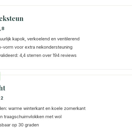
eksteun
,8
urlijk kapok, verkoelend en ventilerend
-vorm voor extra nekondersteuning
alideerd: 4,4 sterren over 194 reviews
ht
,2
den: warme winterkant en koele zomerkant
van traagschuimvlokken met wol
baar op 30 graden