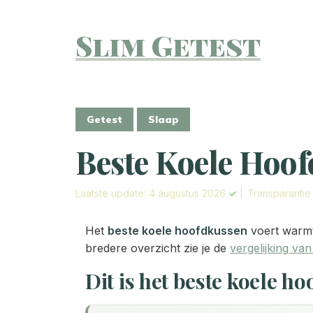
Slim Getest
Getest
Slaap
Beste Koele Hoof
Laatste update: 4 augustus 2026
✓
|
Transparanti
Het
beste koele hoofdkussen
voert warmte
bredere overzicht zie je de
vergelijking va
Dit is het beste koele h