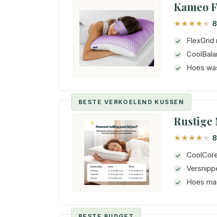
Kameo F
8
FlexGrid
CoolBala
Hoes was
BESTE VERKOELEND KUSSEN
Rustige
8
CoolCore
Versnippe
Hoes ma
BESTE BUDGET