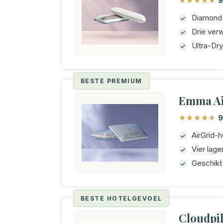
9
Diamond 
Drie ver
Ultra-Dr
BESTE PREMIUM
Emma Ai
9
AirGrid-h
Vier lage
Geschikt 
BESTE HOTELGEVOEL
Cloudpi