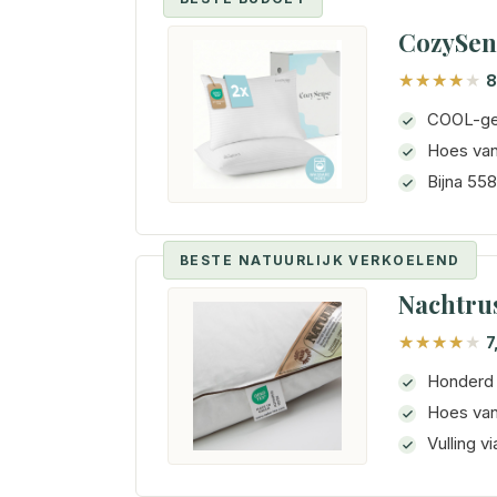
CozySen
8
COOL-gel
Hoes van
Bijna 558
BESTE NATUURLIJK VERKOELEND
Nachtru
7
Honderd 
Hoes van
Vulling vi