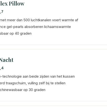
lex Pillow
,7
 met meer dan 500 luchtkanalen voert warmte af
nce gel-pearls absorberen lichaamswarmte
baar op 40 graden
 Nacht
,4
-technologie aan beide zijden van het kussen
rd traagschuim, vulling zelf bij te stellen
chinewasbaar op 30 graden