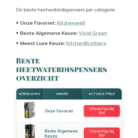
De beste heetwaterdispensers per categorie:
Onze Favoriet:
Kitchenwell
Beste Algemene Keuze:
Vivid Green
Meest Luxe Keuze:
KitchenBrothers
Beste
heetwaterdispensers
overzicht
AFBEELDING
AWARD
ACTUELE PRIJS
Check Prijs Bij
Onze Favoriet
Bol
Beste Algemene
Check Prijs Bij
Bol
Keuze