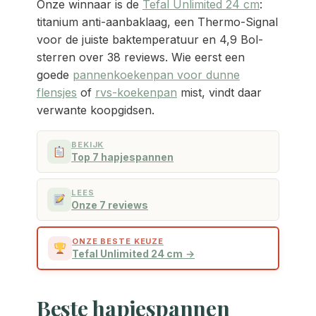
Onze winnaar is de
Tefal Unlimited 24 cm
:
titanium anti-aanbaklaag, een Thermo-Signal
voor de juiste baktemperatuur en 4,9 Bol-
sterren over 38 reviews. Wie eerst een
goede
pannenkoekenpan voor dunne
flensjes
of
rvs-koekenpan
mist, vindt daar
verwante koopgidsen.
BEKIJK
Top 7 hapjespannen
LEES
Onze 7 reviews
ONZE BESTE KEUZE
Tefal Unlimited 24 cm
Beste hapjespannen