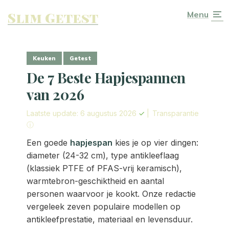
Slim Getest
Menu
Keuken
Getest
De 7 Beste Hapjespannen
van 2026
Laatste update: 6 augustus 2026
✓
|
Transparantie
ⓘ
Een goede
hapjespan
kies je op vier dingen:
diameter (24-32 cm), type antikleeflaag
(klassiek PTFE of PFAS-vrij keramisch),
warmtebron-geschiktheid en aantal
personen waarvoor je kookt. Onze redactie
vergeleek zeven populaire modellen op
antikleefprestatie, materiaal en levensduur.