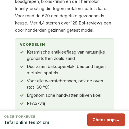
koudgrepen, brons-finish en de Thermolon
Infinity-coating die tegen metalen spatels kan.
Voor rond de €70 een degelijke gezondheids-
keuze. Met 4,4 sterren over 128 Bol-reviews een
door honderden gezinnen getest model.
VOORDELEN
Keramische antikleeflaag van natuurlijke
grondstoffen zoals zand
Duurzaam bakoppervlak, bestand tegen
metalen spatels
Voor alle warmtebronnen, ook de oven
(tot 160 °C)
Ergonomische handvatten blijven koel
PFAS-vrij
ONZE TOPKEUZE
Check prijs
Tefal Unlimited 24 cm
NADELEN