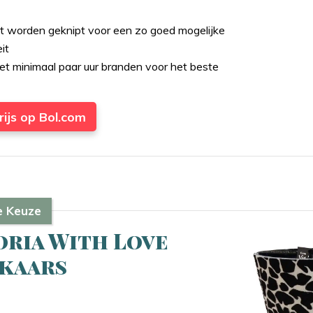
t worden geknipt voor een zo goed mogelijke
eit
t minimaal paar uur branden voor het beste
rijs op Bol.com
e Keuze
oria With Love
kaars