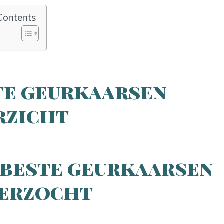
Contents
te geurkaarsen
rzicht
 beste geurkaarsen
erzocht