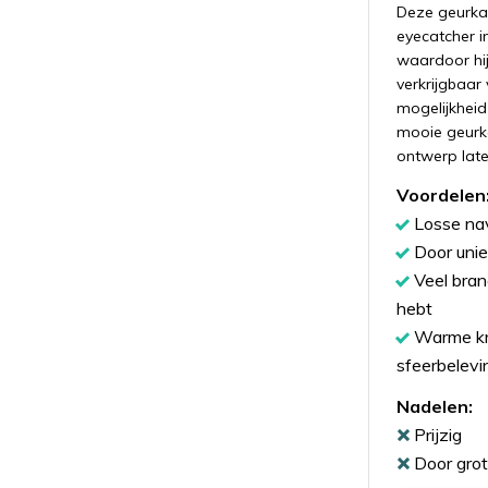
Deze geurkaa
eyecatcher in
waardoor hij
verkrijgbaar
mogelijkheid 
mooie geurka
ontwerp late
Voordelen
Losse nav
Door uni
Veel bran
hebt
Warme kru
sfeerbelevi
Nadelen:
Prijzig
Door grot