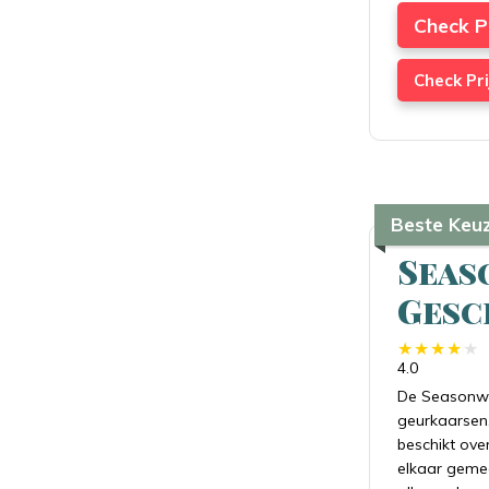
Check P
Check Pri
Beste Keu
Seas
Gesc
4.0
De Seasonway
geurkaarsen.
beschikt ove
elkaar gemee