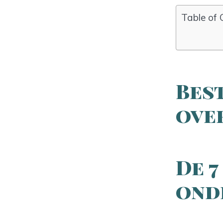
Table of 
Bes
ove
De 7
ond