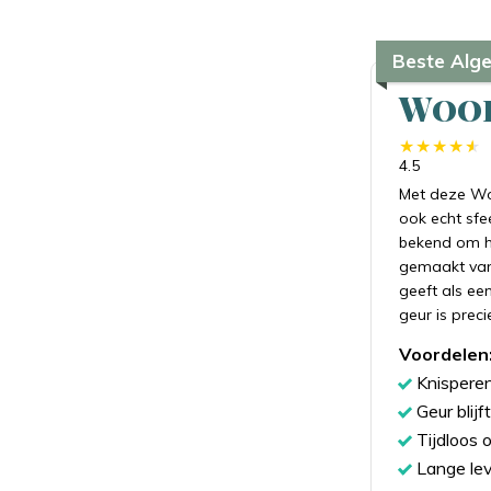
Beste Alg
Wood
4.5
Met deze Wo
ook echt sfe
bekend om he
gemaakt van
geeft als ee
geur is prec
Voordelen
Knisperen
Geur blij
Tijdloos 
Lange le