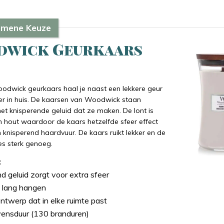
emene Keuze
wick Geurkaars
odwick geurkaars haal je naast een lekkere geur
er in huis. De kaarsen van Woodwick staan
t knisperende geluid dat ze maken. De lont is
 hout waardoor de kaars hetzelfde sfeer effect
n knisperend haardvuur. De kaars ruikt lekker en de
ies sterk genoeg.
:
d geluid zorgt voor extra sfeer
ft lang hangen
ontwerp dat in elke ruimte past
vensduur (130 branduren)