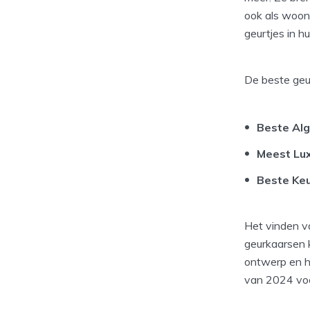
ook als woon
geurtjes in hu
De beste geu
Beste Al
Meest Lu
Beste Ke
Het vinden va
geurkaarsen k
ontwerp en h
van 2024 voor