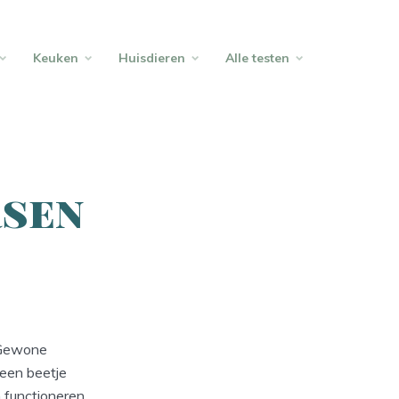
Keuken
Huisdieren
Alle testen
rsen
 Gewone
 een beetje
n functioneren