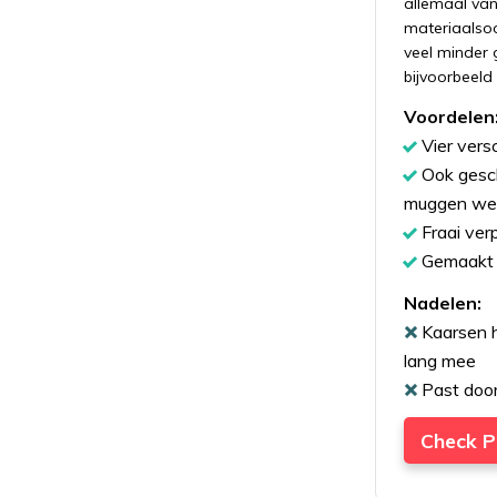
allemaal va
materiaalso
veel minder 
bijvoorbeeld
Voordelen
Vier vers
Ook gesch
muggen wer
Fraai ve
Gemaakt 
Nadelen:
Kaarsen 
lang mee
Past door
Check P