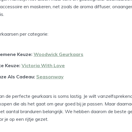
accessoire en maskeren, net zoals de aroma diffuser, onaang
is.
rkaarsen per categorie:
gemene Keuze:
Woodwick Geurkaars
xe Keuze:
Victoria With Love
uze Als Cadeau:
Seasonway
n de perfecte geurkaars is soms lastig. Je wilt vanzelfspreken
open die als het gaat om geur goed bij je passen. Maar daarnaa
et aantal branduren belangrijk. We hebben daarom de beste g
 je op een rijtje gezet.