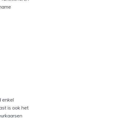
ename
d enkel
st is ook het
eurkaarsen