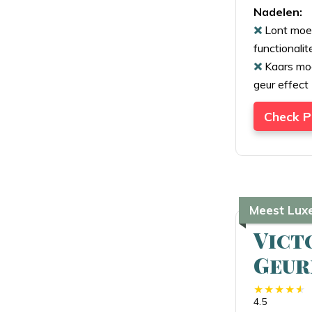
Nadelen:
Lont moe
functionalit
Kaars moe
geur effect
Check P
Meest Lux
Vict
Geur
4.5