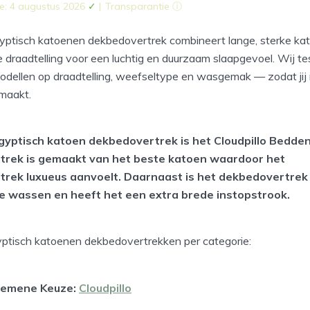
e: 4 augustus 2026
✓
|
Transparantie ⓘ
yptisch katoenen dekbedovertrek combineert lange, sterke ka
 draadtelling voor een luchtig en duurzaam slaapgevoel. Wij te
modellen op draadtelling, weefseltype en wasgemak — zodat ji
maakt.
gyptisch katoen dekbedovertrek is het Cloudpillo Bedden
rek is gemaakt van het beste katoen waardoor het
rek luxueus aanvoelt. Daarnaast is het dekbedovertrek st
e wassen en heeft het een extra brede instopstrook.
ptisch katoenen dekbedovertrekken per categorie:
gemene Keuze:
Cloudpillo