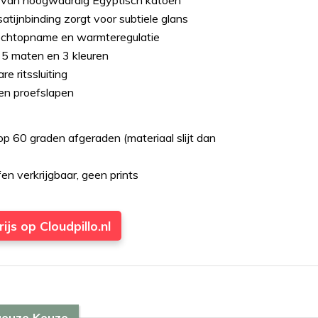
van hoogwaardig Egyptisch katoen
satijnbinding zorgt voor subtiele glans
chtopname en warmteregulatie
 5 maten en 3 kleuren
e ritssluiting
en proefslapen
 60 graden afgeraden (materiaal slijt dan
fen verkrijgbaar, geen prints
ijs op Cloudpillo.nl
ueuze Keuze