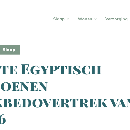
Slaap
Wonen
Verzorging
Slaap
te Egyptisch
toenen
bedovertrek va
6