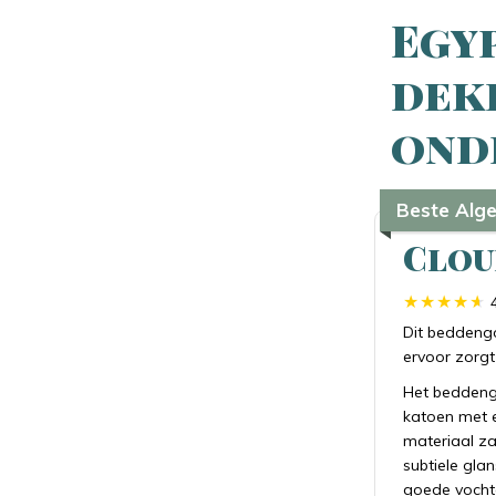
Egy
dek
ond
Beste Alg
Clou
Dit beddengo
ervoor zorgt 
Het beddeng
katoen met e
materiaal z
subtiele gla
goede vochto