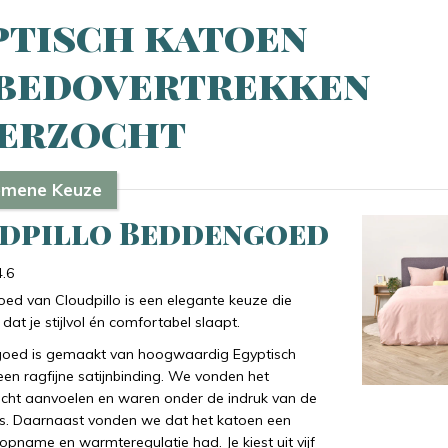
ptisch katoen
bedovertrekken
erzocht
emene Keuze
dpillo Beddengoed
4.6
ed van Cloudpillo is een elegante keuze die
dat je stijlvol én comfortabel slaapt.
oed is gemaakt van hoogwaardig Egyptisch
en ragfijne satijnbinding. We vonden het
acht aanvoelen en waren onder de indruk van de
ns. Daarnaast vonden we dat het katoen een
pname en warmteregulatie had. Je kiest uit vijf