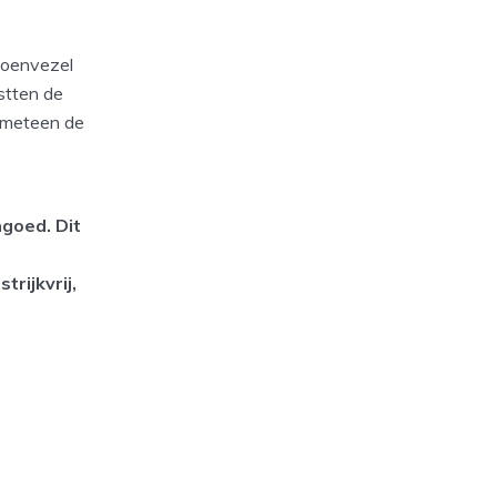
toenvezel
stten de
j meteen de
goed. Dit
rijkvrij,