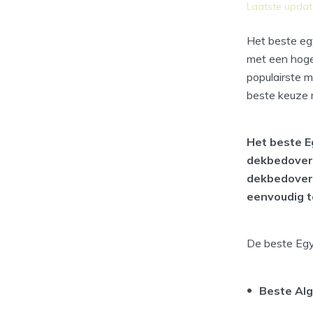
Laatste updat
Het beste eg
met een hoge
populairste 
beste keuze 
Het beste E
dekbedovert
dekbedovert
eenvoudig t
De beste Egy
Beste Al