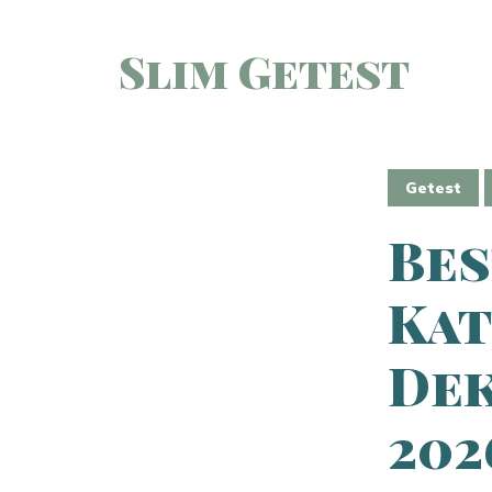
Slim Getest
Getest
Bes
Ka
Dek
202