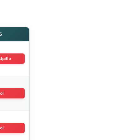
S
dpillo
ol
ol