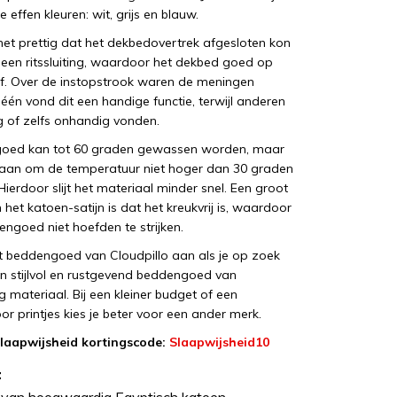
 effen kleuren: wit, grijs en blauw.
t prettig dat het dekbedovertrek afgesloten kon
en ritssluiting, waardoor het dekbed goed op
eef. Over de instopstrook waren de meningen
 één vond dit een handige functie, terwijl anderen
g of zelfs onhandig vonden.
oed kan tot 60 graden gewassen worden, maar
 aan om de temperatuur niet hoger dan 30 graden
. Hierdoor slijt het materiaal minder snel. Een groot
het katoen-satijn is dat het kreukvrij is, waardoor
ngoed niet hoefden te strijken.
t beddengoed van Cloudpillo aan als je op zoek
n stijlvol en rustgevend beddengoed van
materiaal. Bij een kleiner budget of een
or printjes kies je beter voor een ander merk.
Slaapwijsheid kortingscode:
Slaapwijsheid10
: