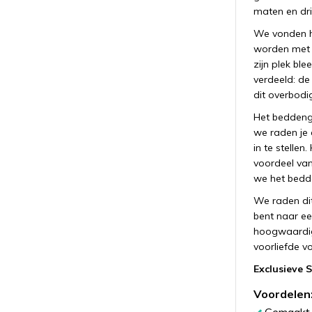
maten en drie
We vonden he
worden met e
zijn plek bl
verdeeld: de
dit overbodi
Het beddeng
we raden je
in te stellen
voordeel van 
we het bedde
We raden di
bent naar ee
hoogwaardig 
voorliefde vo
Exclusieve 
Voordelen