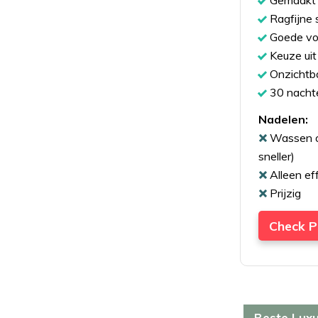
Gemaakt 
Ragfijne 
Goede vo
Keuze uit
Onzichtbar
30 nacht
Nadelen:
Wassen op
sneller)
Alleen ef
Prijzig
Check Pr
Beste Lux