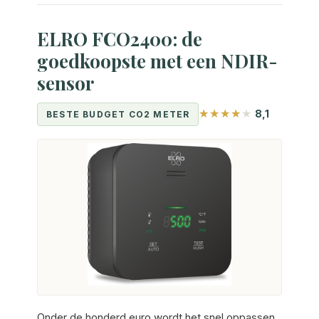
ELRO FCO2400: de
goedkoopste met een NDIR-
sensor
8,1
BESTE BUDGET CO2 METER
Onder de honderd euro wordt het snel oppassen