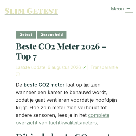
Slim Getest
Menu
Getest
Gezondheid
Beste CO2 Meter 2026 –
Top 7
Laatste update: 6 augustus 2026
✓
|
Transparantie
ⓘ
De
beste CO2 meter
laat op tijd zien
wanneer een kamer te benauwd wordt,
zodat je gaat ventileren voordat je hoofdpijn
krijgt. Hoe zo’n meter zich verhoudt tot
andere sensoren, lees je in het
complete
overzicht van luchtkwaliteitsmeters
.