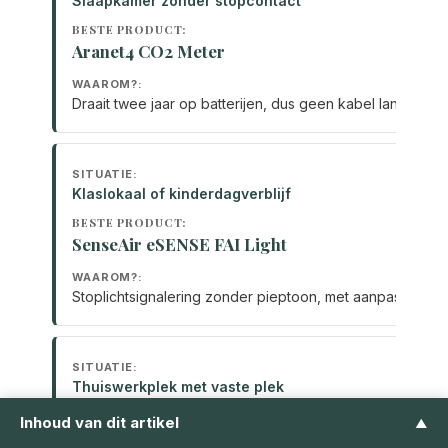
Slaapkamer zonder stopcontact
Aranet4 CO2 Meter
Draait twee jaar op batterijen, dus geen kabel langs het 
Klaslokaal of kinderdagverblijf
SenseAir eSENSE FAI Light
Stoplichtsignalering zonder pieptoon, met aanpasbare 
Thuiswerkplek met vaste plek
Inhoud van dit artikel
▲
AirTeq Touch Pro