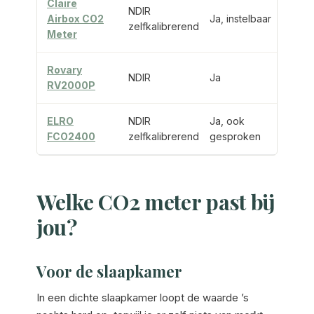
Claire
Oph
NDIR
Airbox CO2
Ja, instelbaar
en
zelfkalibrerend
Meter
opla
Rovary
Opla
NDIR
Ja
RV2000P
data-
ELRO
NDIR
Ja, ook
Spra
FCO2400
zelfkalibrerend
gesproken
in ze
Welke CO2 meter past bij
jou?
Voor de slaapkamer
In een dichte slaapkamer loopt de waarde ’s