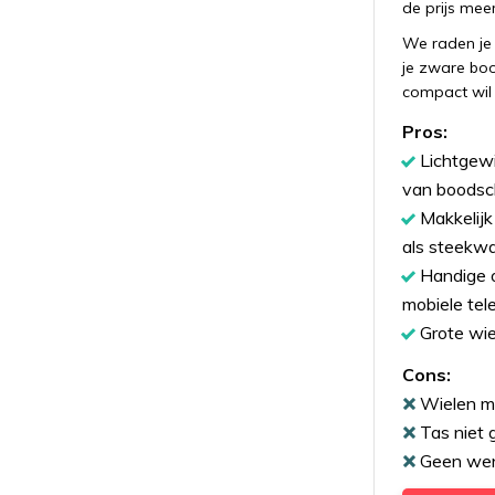
de prijs mee
We raden je
je zware bo
compact wil
Pros:
Lichtgewi
van boods
Makkelijk
als steekw
Handige 
mobiele tel
Grote wi
Cons:
Wielen m
Tas niet 
Geen wen