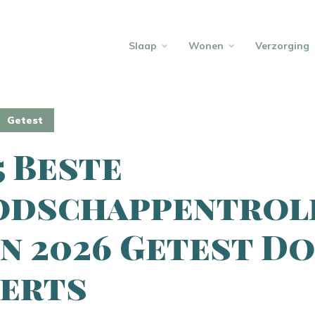
Slaap
Wonen
Verzorging
Getest
5 Beste
odschappentrol
an 2026 Getest D
erts