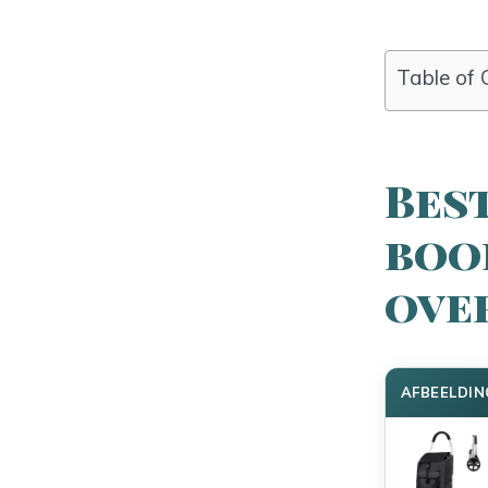
Table of 
Bes
boo
ove
AFBEELDIN