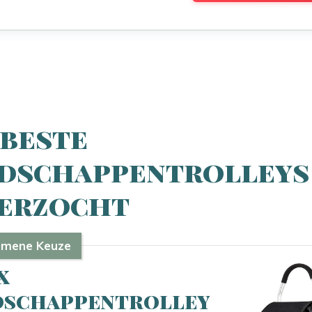
 beste
dschappentrolleys
erzocht
emene Keuze
x
schappentrolley