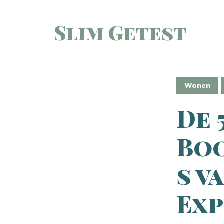
Slim Getest
Wonen
De 
Bo
s v
Exp