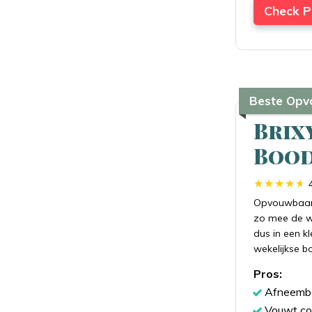
Check P
Beste Opv
Brix
Bood
Opvouwbaar,
zo mee de win
dus in een kl
wekelijkse 
Pros:
Afneemb
Vouwt co