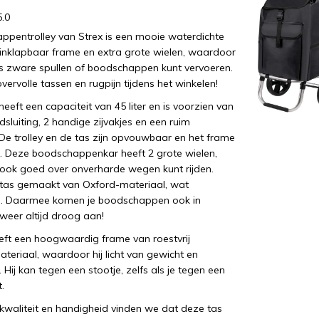
5.0
pentrolley van Strex is een mooie waterdichte
inklapbaar frame en extra grote wielen, waardoor
s zware spullen of boodschappen kunt vervoeren.
vervolle tassen en rugpijn tijdens het winkelen!
heeft een capaciteit van 45 liter en is voorzien van
dsluiting, 2 handige zijvakjes en een ruim
De trolley en de tas zijn opvouwbaar en het frame
r. Deze boodschappenkar heeft 2 grote wielen,
ook goed over onverharde wegen kunt rijden.
 tas gemaakt van Oxford-materiaal, wat
is. Daarmee komen je boodschappen ook in
weer altijd droog aan!
eeft een hoogwaardig frame van roestvrij
teriaal, waardoor hij licht van gewicht en
Hij kan tegen een stootje, zelfs als je tegen een
t.
kwaliteit en handigheid vinden we dat deze tas