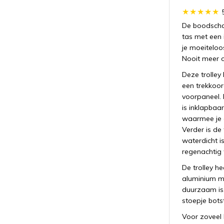
De boodschap
tas met een 
je moeiteloo
Nooit meer o
Deze trolley 
een trekkoor
voorpaneel. 
is inklapbaa
waarmee je 
Verder is de
waterdicht 
regenachtig 
De trolley h
aluminium ma
duurzaam is. 
stoepje bots
Voor zoveel 