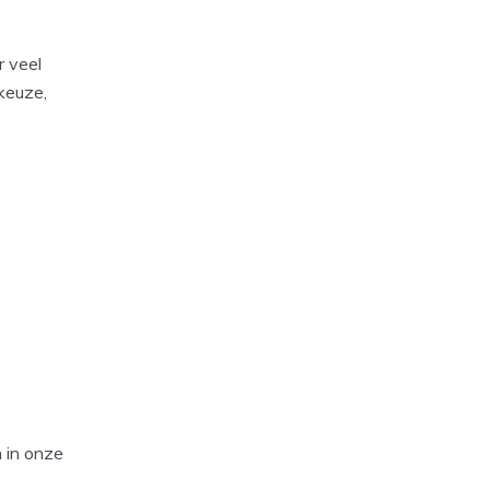
r veel
 keuze,
 in onze