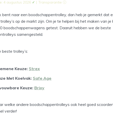
e: 4 augustus 2026
✓
|
Transparantie ⓘ
k bent naar een boodschappentrolley, dan heb je gemerkt dat e
 trolley’s op de markt zijn. Om je te helpen bij het maken van je
0 boodschappenwagens getest. Daaruit hebben we de beste
trolleys samengesteld.
 beste trolley’s:
gemene Keuze:
Strex
uze Met Koelvak:
Safe Age
vouwbare Keuze:
Brixy
r welke andere boodschappentrolleys ook heel goed scoorden
el verder!