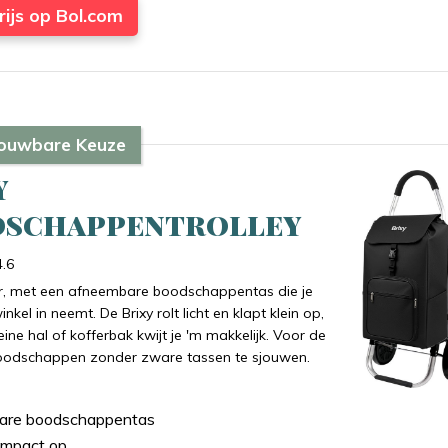
rijs op Bol.com
ouwbare Keuze
y
schappentrolley
4.6
 met een afneembare boodschappentas die je
kel in neemt. De Brixy rolt licht en klapt klein op,
eine hal of kofferbak kwijt je 'm makkelijk. Voor de
boodschappen zonder zware tassen te sjouwen.
are boodschappentas
mpact op