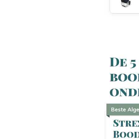
De 5
boo
ond
Beste Alg
Stre
Bood