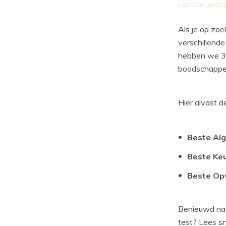
Laatste updat
Als je op zoe
verschillende
hebben we 3
boodschappen
Hier alvast de
Beste Al
Beste Ke
Beste Op
Benieuwd naa
test? Lees sn